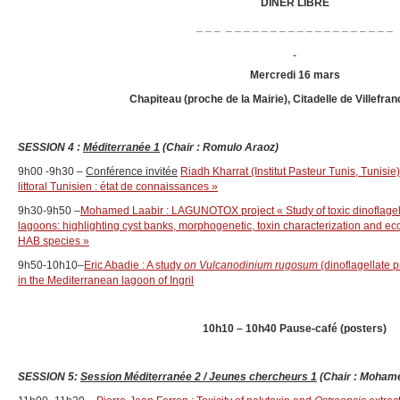
DINER LIBRE
_ _ _ _ _ _ _ _ _ _ _ _ _ _ _ _ _ _ _ _ _ _
Mercredi 16 mars
Chapiteau (proche de la Mairie), Citadelle de Villefra
SESSION 4 :
Méditerranée 1
(Chair : Romulo Araoz)
9h00 -9h30 –
Conférence invitée
Riadh Kharrat (Institut Pasteur Tunis, Tunisie
littoral Tunisien : état de connaissances »
9h30-9h50 –
Mohamed Laabir : LAGUNOTOX project « Study of toxic dinoflagel
lagoons: highlighting cyst banks, morphogenetic, toxin characterization and eco
HAB species »
9h50-10h10–
Eric Abadie : A study
on Vulcanodinium rugosum
(dinoflagellate 
in the Mediterranean lagoon of Ingril
10h10 – 10h40
Pause-café (posters)
SESSION 5:
Session Méditerranée 2 / Jeunes chercheurs 1
(Chair : Mohame