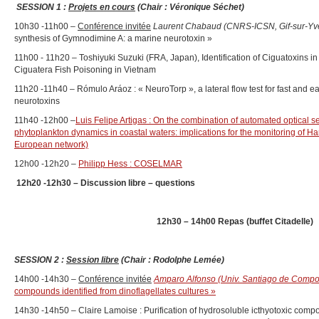
SESSION 1 :
Projets en cours
(Chair : Véronique Séchet)
10h30 -11h00 –
Conférence invitée
Laurent Chabaud (CNRS-ICSN, Gif-sur-Yve
synthesis of Gymnodimine A: a marine neurotoxin »
11h00 - 11h20 – Toshiyuki Suzuki (FRA, Japan), Identification of Ciguatoxins i
Ciguatera Fish Poisoning in Vietnam
11h20 -11h40 – Rómulo Aráoz : « NeuroTorp », a lateral flow test for fast and e
neurotoxins
11h40 -12h00 –
Luis Felipe Artigas : On the combination of automated optical se
phytoplankton dynamics in coastal waters: implications for the monitoring of 
European network)
12h00 -12h20 –
Philipp Hess : COSELMAR
12h20 -12h30 –
Discussion libre – questions
12h30 – 14h00 Repas (buffet Citadelle)
SESSION 2 :
Session libre
(Chair : Rodolphe Lemée)
14h00 -14h30 –
Conférence invitée
Amparo Alfonso (Univ.
Santiago de Compos
compounds identified from dinoflagellates cultures »
14h30 -14h50 – Claire Lamoise : Purification of hydrosoluble icthyotoxic com